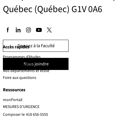
Québec (Québec) G1V 0A6
Donnez à la Faculté
Accès rapides
Programmes d’études
Nous joindre
Corps professoral
Nos départements et école
Foire aux questions
Ressources
monPortail
MESURES D'URGENCE
Composer le
418 656-5555